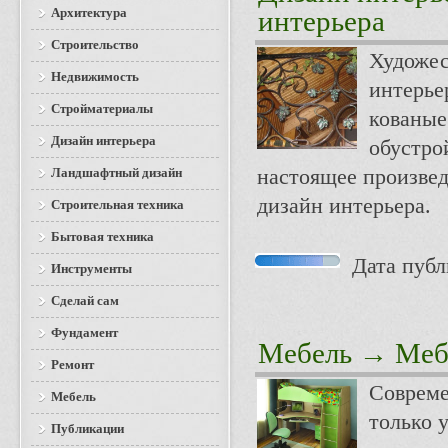
Архитектура
интерьера
Строительство
Художес
Недвижимость
интерье
Стройматериалы
кованые
Дизайн интерьера
обустро
Ландшафтный дизайн
настоящее произвед
дизайн интерьера.
Строительная техника
Бытовая техника
Дата публи
Инструменты
Сделай сам
Фундамент
Мебель
→ Мебе
Ремонт
Совреме
Мебель
только 
Публикации