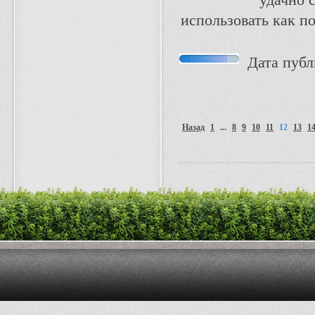
удачно 
использовать как по
Дата публи
Назад
1
...
8
9
10
11
12
13
1