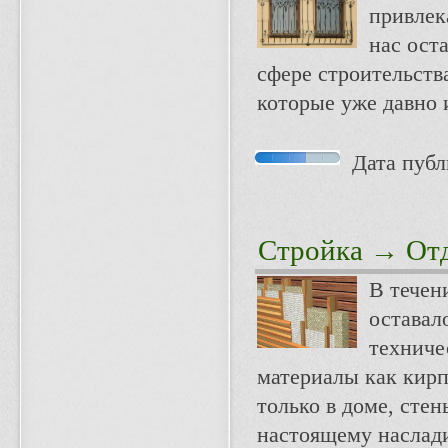
привлек
нас ост
сфере строительств
которые уже давно 
Дата публи
Стройка
→ Отд
В течен
оставал
техниче
материалы как кирп
только в доме, сте
настоящему наслади