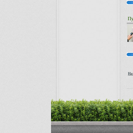
Пу
На