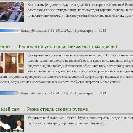
Как залить фундамент будущего дома без посторонней помощи? Вооб
работ связанных с фундаментом, не требует докторских степеней в стр
(относительно конечно). Главное усвоить несколько незыблемых прави
Дата публикации: 8-12-2012, 20:25 | Просмотров → 3512
монт
→ Технология установки межкомнатных дверей
Как правильно устанавливать межкомнатные двери. Обработанные л
дверей имеют неплохую износостойкость и грязе-отталкивающие хара
следует выдерживают действие всех обыкновенных, встречающихся в о
алкогольные напитки, масло, жир и другие гастрономические продукт
ствия сторонних препаратов на плоскость межкомнатной двери. Дверь надлежит очистит
орения, тогда уже для содержания их в чистоте требуется затратить менее усилий.
Дата публикации: 5-12-2012, 06:34 | Просмотров → 3118
елай сам
→ Резка стекла своими руками
Удивительный материал - стекло. Куда ни посмотришь - везде оно: в 
гостиных гарнитурах, картинных рамках, витринах.