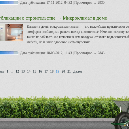
Дата публикации: 17-11-2012, 04:32 | Просмотров → 2930
бликации о строительстве
→ Микроклимат в доме
Климат в доме, микроклимат жилья — это важнейшая практически со
комфорта необходимо решать всегда в комплексе. Именно поэтому за
также не забывать и о качестве в нем воздуха, от этого ведь зависеть
мебели, но и наше здоровье и самочувствие.
Дата публикации: 10-09-2012, 11:43 | Просмотров → 2843
зад
1
...
12
13
14
15
16
17
18
19
20
21
Далее