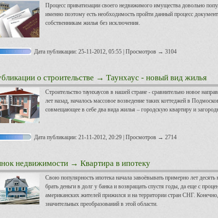
Процесс приватизации своего недвижимого имущества довольно попул
именно поэтому есть необходимость пройти данный процесс докумен
собственникам жилья без исключения.
Дата публикации: 25-11-2012, 05:55 | Просмотров → 3104
бликации о строительстве
→ Таунхаус - новый вид жилья
Строительство таунхаусов в нашей стране - сравнительно новое направ
лет назад, началось массовое возведение таких коттеджей в Подмосков
совмещающее в себе два вида жилья – городскую квартиру и загород
Дата публикации: 21-11-2012, 20:29 | Просмотров → 2714
нок недвижимости
→ Квартира в ипотеку
Свою популярность ипотека начала завоёвывать примерно лет десять 
брать деньги в долг у банка и возвращать спустя годы, да еще с проц
американских жителей прижился и на территории стран СНГ. Конечно,
значительных преобразований в этой области.