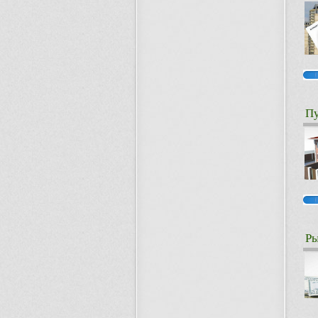
Пу
Ры