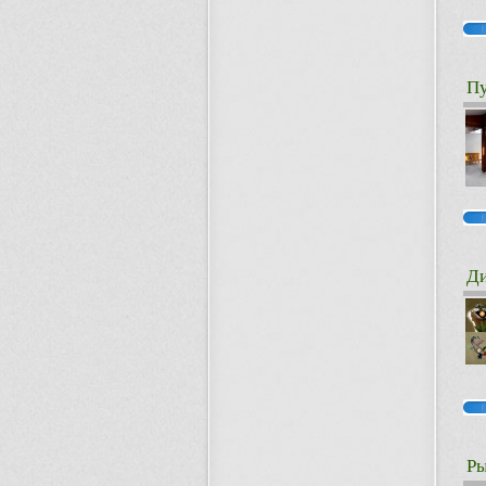
Пу
Ди
Ры