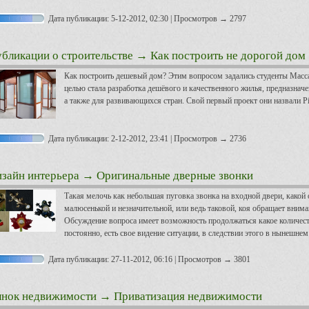
Дата публикации: 5-12-2012, 02:30 | Просмотров → 2797
бликации о строительстве
→ Как построить не дорогой дом
Как построить дешевый дом? Этим вопросом задались студенты Масса
целью стала разработка дешёвого и качественного жилья, предназнач
а также для развивающихся стран. Свой первый проект они назвали P
Дата публикации: 2-12-2012, 23:41 | Просмотров → 2736
зайн интерьера
→ Оригинальные дверные звонки
Такая мелочь как небольшая пуговка звонка на входной двери, како
малюсенькой и незначительной, или ведь таковой, коя обращает вни
Обсуждение вопроса имеет возможность продолжаться какое количеств
постоянно, есть свое видение ситуации, в следствии этого в нынешне
Дата публикации: 27-11-2012, 06:16 | Просмотров → 3801
нок недвижимости
→ Приватизация недвижимости