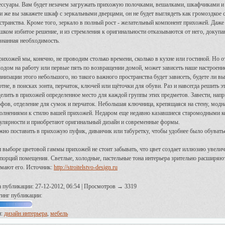
ессуары. Вам будет незачем загружать прихожую полочками, вешалками, шкафчиками и
и же вы закажете шкаф с зеркальными дверцами, он не будет выглядеть как громоздкое 
странства. Кроме того, зеркало в полный рост - желательный компонент прихожей. Даже 
шком избитое решение, и из стремления к оригинальности отказываются от него, докупают
знанная необходимость.
рихожей мы, конечно, не проводим столько времени, сколько в кухне или гостиной. Но о
одом на работу или первые пять по возвращении домой, может зависеть наше настроение
анизации этого небольшого, но такого важного пространства будет зависеть, будете ли вы
отне, в поисках зонта, перчаток, ключей или щёточки для обуви. Раз и навсегда решить
елить в прихожей определенное место для каждой группы этих предметов. Завести, нап
фов, отделение для сумок и перчаток. Небольшая ключница, крепящаяся на стену, модна
олнениями к стилю вашей прихожей. Недаром еще недавно казавшиеся старомодными к
улярности и приобретают оригинальный дизайн и современные формы.
но поставить в прихожую пуфик, диванчик или табуретку, чтобы удобнее было обувать
 выборе цветовой гаммы прихожей не стоит забывать, что цвет создает иллюзию увели
порций помещения. Светлые, холодные, пастельные тона интерьера зрительно расширяют 
мают его.
Источник:
http://stroitelstvo-design.ru
а публикации: 27-12-2012, 06:54 | Просмотров → 3319
тинг публикации:
и:
дизайн интерьера
,
мебель