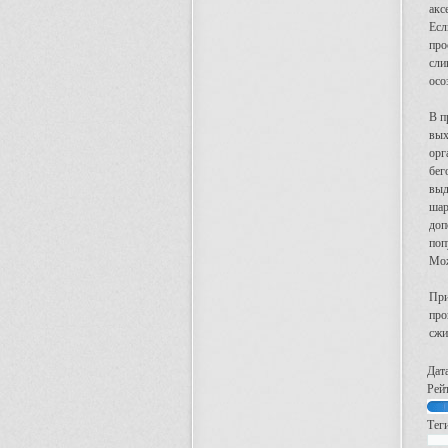
акс
Есл
про
сли
осо
В п
вых
орг
бег
выд
шар
доп
поп
Мож
При
про
сжи
Дат
Рей
Тег