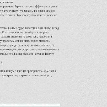
 крючками.
сооружение. Зеркало создаст эффект расширения
те, кто считает, что зеркальные двери шкафов
 его потом. Так что зеркало во весь рост - это
т того, какими будут последние пять минут перед
. И от того, как вы подойдете к вопросу
 уходить спокойно из дому или, напротив, в
 эту проблему можно лишь одним способом:
ример, ящик для ключей, полочку для шляп и
я зонтница и газетница могут стать интересными
омоды сегодня переживают настоящий взлет
ся.
чения или уменьшения пространства, изменения
пространство, а яркие и теплые, наоборот,