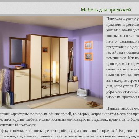
Мебель для прихожей
Прихожая - уже не у
нуждается в детальн
комнаты. Важно сде
которые мы оставляе
пальто чувствовали 
представление о доме
гостей под влиянием
помещением. Как пр
проводят много вре
считается визитной 
самостоятельная ком
вы выходите утром п
дня, когда устали. 
убранство этого пом
удобным, просторны
Принцип выбора меб
хожих характерны: во-первых, обилие дверей, во-вторых, острая нехватка места для хр
естится крупная мебель, можно поставить композицию из отдельных предметов. В боле
стительный шкаф-купе.
ф-купе поможет полностью решить проблему хранения вещей в прихожей. Раздвижные 
странство, а удобное внутреннее устройство позволит разместить в нем верхнюю одежд