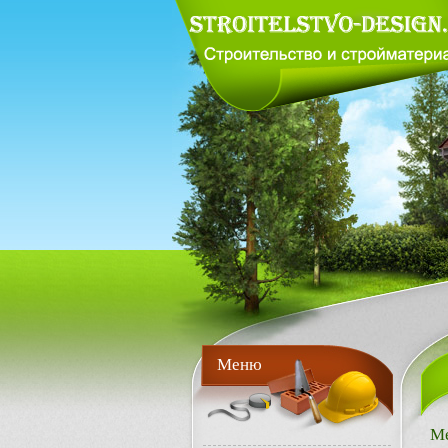
Меню
М