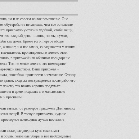
лица, но и не совсем жилое помещение. Оно
ом обустройстве не меньше, чем все остальные
лать прихожую уютной и удобной, чтобы вещи,
м там каждый день - шляпы, зонты, сумки,
себя как дома. Кроме того, первое общее
, а значит, и о нас самих, складывается у наших
 впечатления, произведенного именно этим
авило, в прихожей или обычном коридоре не
мени. Тем не менее именно это помещение
карточкой квартиры. Ваша прихожая -
ната, способная произвести впечатление. Отсюда
о делам, сюда же возвращаетесь после рабочего
Вот почему так важно хорошо продумать
ещения в доме и сделать его максимально
м и красивым.
ели зависит от размеров прихожей. Для многих
анения вещей. В тесную прихожую, куда не
е просторное помещение лучше поставить
или складные дверцы-купе сэкономят
у и обувь, головные уборы и все необходимые