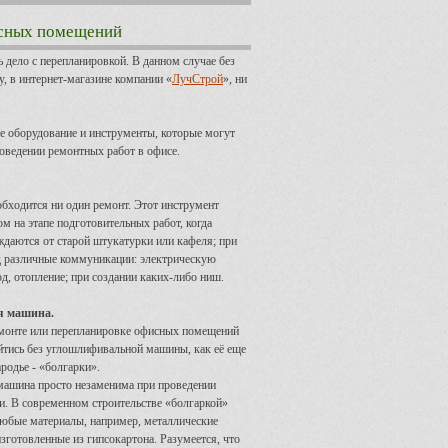
исных помещений
 дело с перепланировкой. В данном случае без
, в интернет-магазине компании «
ЛучСтрой
», ни
е оборудование и инструменты, которые могут
оведении ремонтных работ в офисе.
обходится ни один ремонт. Этот инструмент
м на этапе подготовительных работ, когда
даются от старой штукатурки или кафеля; при
д различные коммуникации: электрическую
д, отопление; при создании каких-либо ниш.
я машина.
монте или перепланировке офисных помещений
ойтись без углошлифивальной машины, как её еще
родье - «болгарки».
ашина просто незаменима при проведении
и. В современном строительстве «болгаркой»
любые материалы, например, металлические
зготовленные из гипсокартона. Разумеется, что