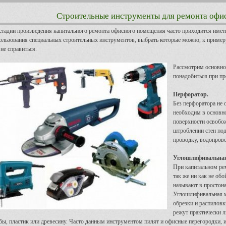
Строительные инструменты для ремонта оф
стадии произведения капитального ремонта офисного помещения часто приходится иметь
ользования специальных строительных инструментов, выбрать которые можно, к примеру
 не справиться.
Рассмотрим основно
понадобиться при пр
Перфоратор.
Без перфоратора не 
необходим в основно
поверхности освобож
штроблении стен по
проводку, водопрово
Углошлифивальна
При капитальном ре
так же ни как не об
называют в простона
Углошлифивальная м
обрезки и распиловк
режут практически 
бы, пластик или древесину. Часто данным инструментом пилят и офисные перегородки, и