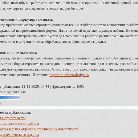
 небольшом объеме работ, отпилить что-либо можно и при помощи обычной ручной ножов
лгарка» справится с заданием в несколько раз быстрее.
бзиковые и циркулярные пилы.
гда профессиональные строители сталкиваются и с необходимостью выполнения особых в
ерхностей не прямолинейной формы. Для этих целей идеально подходит лобзик. Не мен
оительного инструмента используется для выполнения работ по распиловке с высокой т
меняются в ситуациях, когда обрабатываются офисные перегородки.
оительные пылесосы.
секрет, что при ремонтных работах неизбежно приходится сталкиваться с большим колич
иматься сбором строительных отходов вручную не практично, да и не очень целесообра
ользуют строительные пылесосы. Чистота на строительной площадке – немаловажный ф
ественного ремонта..
Источник:
http://stroitelstvo-design.ru
а публикации: 11-11-2020, 07:44 | Просмотров → 1695
тинг публикации:
:
ожие публикации:
 в строительстве
ользование сетки-рабицы
остоятельная окраска металлических поверхностей
уги технического надзора