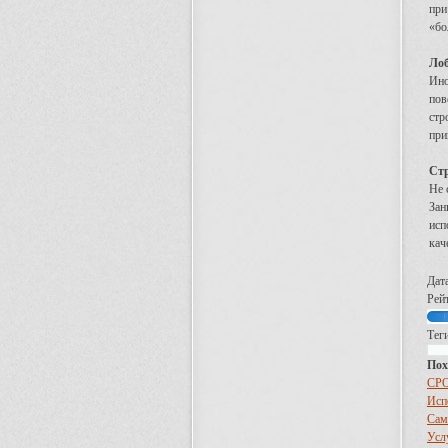
при
«бо
Ло
Ино
пов
стр
при
Стр
Не 
Зан
исп
кач
Дат
Рей
Теги
Пох
СРО
Исп
Сам
Усл