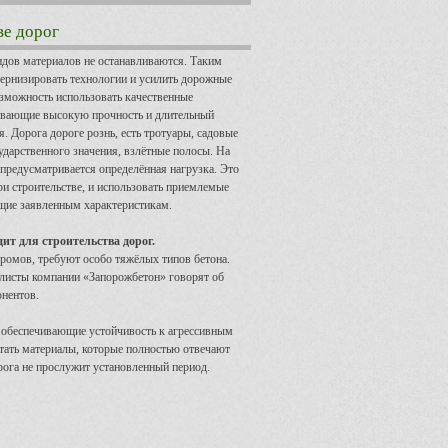
ве дорог
идов материалов не останавливаются. Таким
ернизировать технологии и усилить дорожные
озможность использовать качественные
ивающие высокую прочность и длительный
. Дорога дороге рознь, есть тротуары, садовые
ударственного значения, взлётные полосы. На
предусматривается определённая нагрузка. Это
ри строительстве, и использовать приемлемые
щие заявленным характеристикам.
ит для строительства дорог.
дромов, требуют особо тяжёлых типов бетона.
алисты компании «Запорожбетон» говорят об
онентов.
, обеспечивающие устойчивость к агрессивным
етать материалы, которые полностью отвечают
рога не прослужит установленный период.