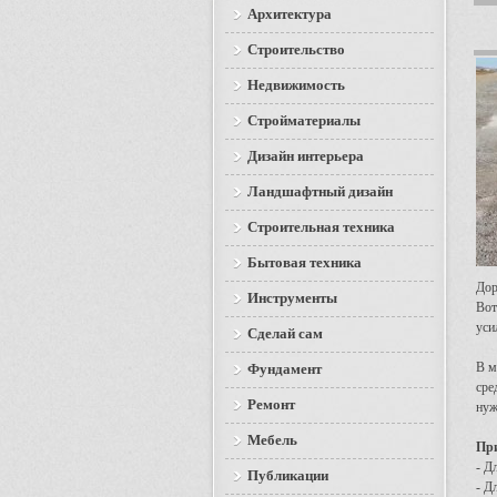
Архитектура
Строительство
Недвижимость
Стройматериалы
Дизайн интерьера
Ландшафтный дизайн
Строительная техника
Бытовая техника
Дор
Инструменты
Во
уси
Сделай сам
В м
Фундамент
сре
Ремонт
нуж
Мебель
При
- Д
Публикации
- Д