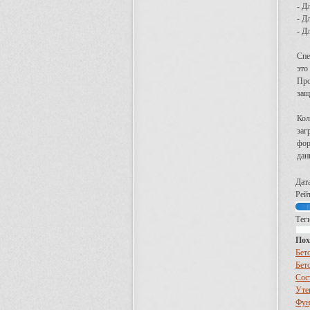
- Д
- Д
- Д
Спе
это
Про
защ
Кол
заг
фор
дан
Дат
Рей
Теги
Пох
Бет
Бет
Сос
Уте
Фун