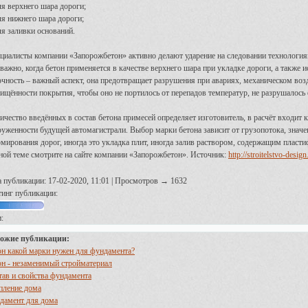
ля верхнего шара дороги;
ля нижнего шара дороги;
ля заливки оснований.
циалисты компании «Запорожбетон» активно делают ударение на следовании технологиям
 важно, когда бетон применяется в качестве верхнего шара при укладке дороги, а также 
чность – важный аспект, она предотвращает разрушения при авариях, механическом возд
ищённости покрытия, чтобы оно не портилось от перепадов температур, не разрушалось 
ичество введённых в состав бетона примесей определяет изготовитель, в расчёт входит 
руженности будущей автомагистрали. Выбор марки бетона зависит от грузопотока, значе
мирования дорог, иногда это укладка плит, иногда залив раствором, содержащим пласт
ной теме смотрите на сайте компании «Запорожбетон».
Источник:
http://stroitelstvo-design
а публикации: 17-02-2020, 11:01 | Просмотров → 1632
тинг публикации:
:
ожие публикации:
он какой марки нужен для фундамента?
он - незаменимый стройматериал
тав и свойства фундамента
пление дома
дамент для дома