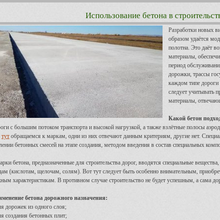
Использование бетона в строительст
Разработки новых в
образом удаётся мод
полотна. Это даёт в
материалы, обеспеч
период обслуживания
дорожки, трассы гос
каждом типе дороги 
следует учитывать п
материалы, отвечаю
Какой бетон подход
оги с большим потоком транспорта и высокой нагрузкой, а также взлётные полосы аэро
т
тут
обращаемся к маркам, одни из них отвечают данным критериям, другие нет. Специ
лении бетонных смесей на этапе создания, методом введения в состав специальных комп
арки бетона, предназначенные для строительства дорог, вводятся специальные вещества
дам (кислотам, щелочам, солям). Вот тут следует быть особенно внимательным, приобр
ным характеристикам. В противном случае строительство не будет успешным, а сама до
менение бетона дорожного назначения:
ля дорожек из одного слоя;
ля создания бетонных плит;