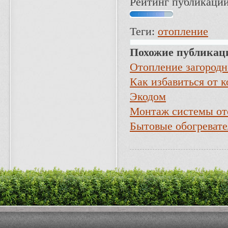
Рейтинг публикации
Теги:
отопление
Похожие публикац
Отопление загородн
Как избавиться от к
Экодом
Монтаж системы от
Бытовые обогреват