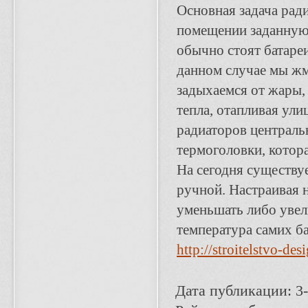
Основная задача ради
помещении заданную 
обычно стоят батаре
данном случае мы жм
задыхаемся от жары,
тепла, отапливая ул
радиаторов централь
термоголовки, котора
На сегодня существуе
ручной. Настраивая 
уменьшать либо увели
температура самих б
http://stroitelstvo-des
Дата публикации: 3-